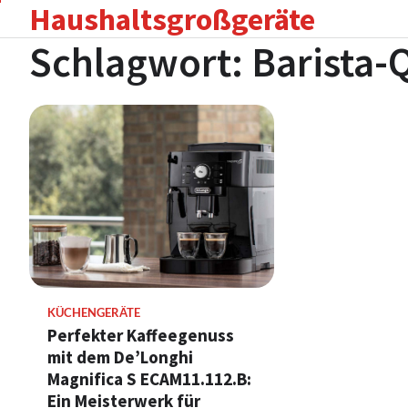
Haushaltsgroßgeräte
Skip
to
Schlagwort:
Barista-
content
KÜCHENGERÄTE
Perfekter Kaffeegenuss
mit dem De’Longhi
Magnifica S ECAM11.112.B:
Ein Meisterwerk für