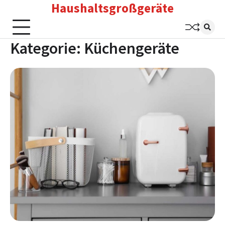
Haushaltsgroßgeräte
Skip
to
content
Kategorie:
Küchengeräte