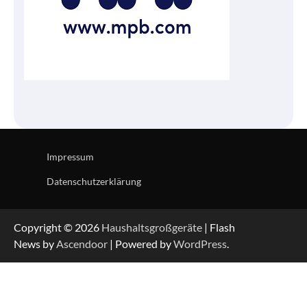
Impressum
Datenschutzerklärung
Copyright © 2026
Haushaltsgroßgeräte
| Flash
News by
Ascendoor
| Powered by
WordPress
.