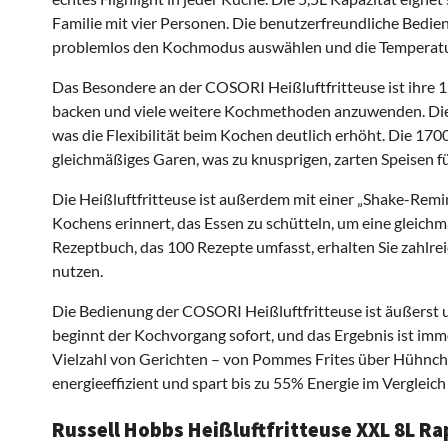
Familie mit vier Personen. Die benutzerfreundliche Bedie
problemlos den Kochmodus auswählen und die Temperatur
Das Besondere an der COSORI Heißluftfritteuse ist ihre 11-i
backen und viele weitere Kochmethoden anzuwenden. Die
was die Flexibilität beim Kochen deutlich erhöht. Die 17
gleichmäßiges Garen, was zu knusprigen, zarten Speisen f
Die Heißluftfritteuse ist außerdem mit einer „Shake-Rem
Kochens erinnert, das Essen zu schütteln, um eine gleic
Rezeptbuch, das 100 Rezepte umfasst, erhalten Sie zahlrei
nutzen.
Die Bedienung der COSORI Heißluftfritteuse ist äußerst 
beginnt der Kochvorgang sofort, und das Ergebnis ist immer
Vielzahl von Gerichten – von Pommes Frites über Hühnche
energieeffizient und spart bis zu 55% Energie im Vergleic
Russell Hobbs Heißluftfritteuse XXL 8L Rap