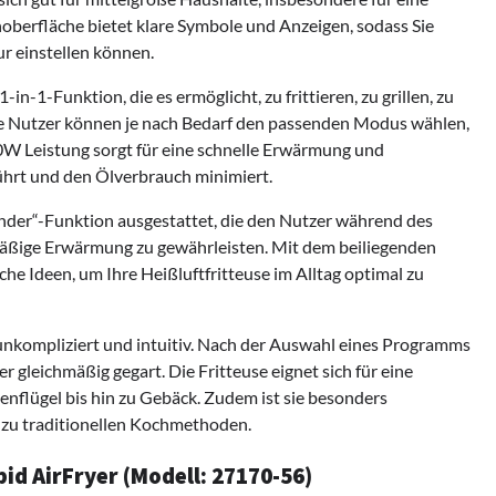
noberfläche bietet klare Symbole und Anzeigen, sodass Sie
 einstellen können.
n-1-Funktion, die es ermöglicht, zu frittieren, zu grillen, zu
 Nutzer können je nach Bedarf den passenden Modus wählen,
00W Leistung sorgt für eine schnelle Erwärmung und
ührt und den Ölverbrauch minimiert.
inder“-Funktion ausgestattet, die den Nutzer während des
hmäßige Erwärmung zu gewährleisten. Mit dem beiliegenden
che Ideen, um Ihre Heißluftfritteuse im Alltag optimal zu
unkompliziert und intuitiv. Nach der Auswahl eines Programms
 gleichmäßig gegart. Die Fritteuse eignet sich für eine
nflügel bis hin zu Gebäck. Zudem ist sie besonders
h zu traditionellen Kochmethoden.
id AirFryer (Modell: 27170-56)