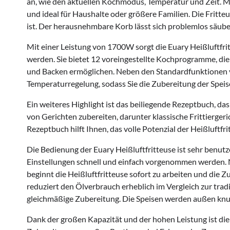
an, wie den aktuellen Kochmodus, Temperatur und Zeit. Mit
und ideal für Haushalte oder größere Familien. Die Fritteu
ist. Der herausnehmbare Korb lässt sich problemlos säube
Mit einer Leistung von 1700W sorgt die Euary Heißluftfritt
werden. Sie bietet 12 voreingestellte Kochprogramme, die 
und Backen ermöglichen. Neben den Standardfunktionen v
Temperaturregelung, sodass Sie die Zubereitung der Spei
Ein weiteres Highlight ist das beiliegende Rezeptbuch, da
von Gerichten zubereiten, darunter klassische Frittierger
Rezeptbuch hilft Ihnen, das volle Potenzial der Heißluftfr
Die Bedienung der Euary Heißluftfritteuse ist sehr benut
Einstellungen schnell und einfach vorgenommen werden.
beginnt die Heißluftfritteuse sofort zu arbeiten und die Zu
reduziert den Ölverbrauch erheblich im Vergleich zur tradi
gleichmäßige Zubereitung. Die Speisen werden außen knusp
Dank der großen Kapazität und der hohen Leistung ist die 