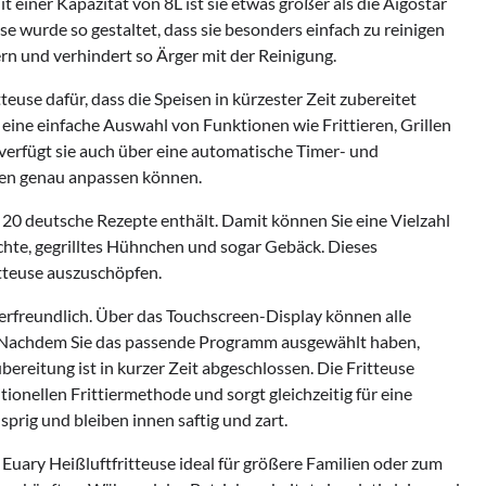
 einer Kapazität von 8L ist sie etwas größer als die Aigostar
se wurde so gestaltet, dass sie besonders einfach zu reinigen
rn und verhindert so Ärger mit der Reinigung.
euse dafür, dass die Speisen in kürzester Zeit zubereitet
eine einfache Auswahl von Funktionen wie Frittieren, Grillen
erfügt sie auch über eine automatische Timer- und
sen genau anpassen können.
s 20 deutsche Rezepte enthält. Damit können Sie eine Vielzahl
ichte, gegrilltes Hühnchen und sogar Gebäck. Dieses
itteuse auszuschöpfen.
zerfreundlich. Über das Touchscreen-Display können alle
 Nachdem Sie das passende Programm ausgewählt haben,
bereitung ist in kurzer Zeit abgeschlossen. Die Fritteuse
tionellen Frittiermethode und sorgt gleichzeitig für eine
rig und bleiben innen saftig und zart.
Euary Heißluftfritteuse ideal für größere Familien oder zum