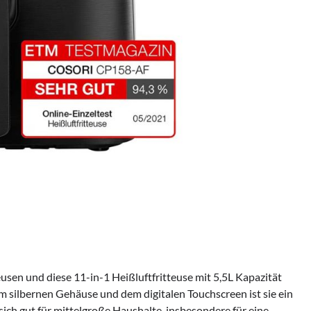
usen und diese 11-in-1 Heißluftfritteuse mit 5,5L Kapazität
m silbernen Gehäuse und dem digitalen Touchscreen ist sie ein
 sich gut für mittelgroße Haushalte, insbesondere für eine