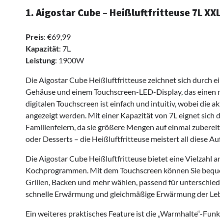
1. Aigostar Cube – Heißluftfritteuse 7L XX
Preis
: €69,99
Kapazität
: 7L
Leistung
: 1900W
Die Aigostar Cube Heißluftfritteuse zeichnet sich durch 
Gehäuse und einem Touchscreen-LED-Display, das einen m
digitalen Touchscreen ist einfach und intuitiv, wobei die
angezeigt werden. Mit einer Kapazität von 7L eignet sich 
Familienfeiern, da sie größere Mengen auf einmal zubere
oder Desserts – die Heißluftfritteuse meistert all diese A
Die Aigostar Cube Heißluftfritteuse bietet eine Vielzahl 
Kochprogrammen. Mit dem Touchscreen können Sie bequem
Grillen, Backen und mehr wählen, passend für unterschied
schnelle Erwärmung und gleichmäßige Erwärmung der Leb
Ein weiteres praktisches Feature ist die „Warmhalte“-Fun