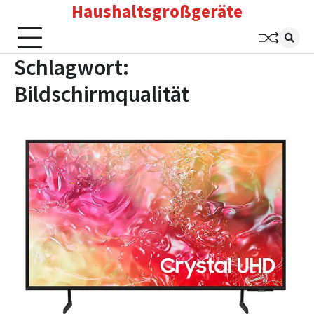
Haushaltsgroßgeräte
Skip
to
content
Schlagwort:
Bildschirmqualität