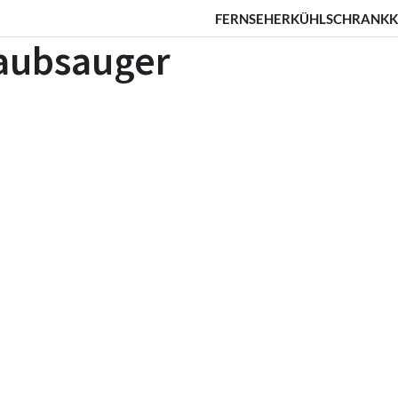
FERNSEHER
KÜHLSCHRANK
K
aubsauger