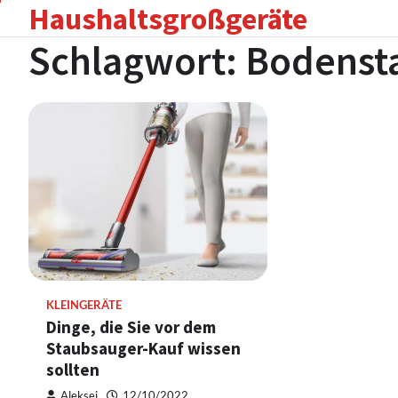
Haushaltsgroßgeräte
Skip
to
Schlagwort:
Bodenst
content
KLEINGERÄTE
Dinge, die Sie vor dem
Staubsauger-Kauf wissen
sollten
Aleksej
12/10/2022