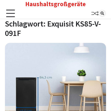
Haushaltsgroßgeräte
Skip
to
content
Schlagwort:
Exquisit KS85-V-
091F