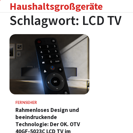
Haushaltsgroßgeräte
Skip
to
Schlagwort:
LCD TV
content
FERNSEHER
Rahmenloses Design und
beeindruckende
Technologie: Der OK. OTV
40GF-5023C LCD TV im