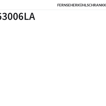
FERNSEHER
KÜHLSCHRANK
K
63006LA