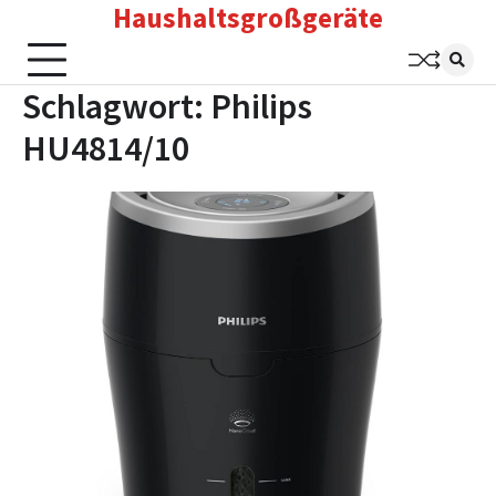
Haushaltsgroßgeräte
Skip
to
content
Schlagwort:
Philips
HU4814/10