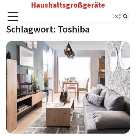
Haushaltsgroßgeräte
Skip
to
content
Schlagwort:
Toshiba