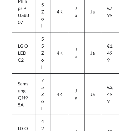
Phili
5
ps P
J
€7
Z
4K
Ja
US88
a
99
o
07
ll
5
LG O
5
€1,
J
LED
Z
4K
Ja
49
a
C2
o
9
ll
7
Sams
5
€3,
ung
J
Z
4K
Ja
49
QN9
a
o
9
5A
ll
4
LG O
2