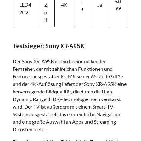
J
€8
LED4
Z
4K
Ja
a
99
2C2
o
ll
Testsieger: Sony XR-A95K
Der Sony XR-A95K ist ein beeindruckender
Fernseher, der mit zahlreichen Funktionen und
Features ausgestattet ist. Mit seiner 65-Zoll-Größe
und der 4K-Auflösung liefert der Sony XR-A95K eine
hervorragende Bildqualität, die durch die High
Dynamic Range (HDR)-Technologie noch verstärkt
wird. Der TV ist außerdem mit einem Smart-TV-
System ausgestattet, das eine einfache Navigation
und eine große Auswahl an Apps und Streaming-
Diensten bietet.