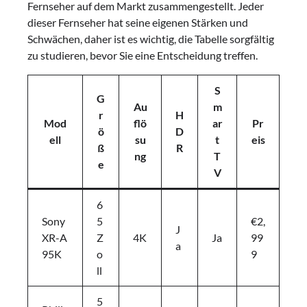
Fernseher auf dem Markt zusammengestellt. Jeder
dieser Fernseher hat seine eigenen Stärken und
Schwächen, daher ist es wichtig, die Tabelle sorgfältig
zu studieren, bevor Sie eine Entscheidung treffen.
S
G
Au
m
r
H
Mod
flö
ar
Pr
ö
D
ell
su
t
eis
ß
R
ng
T
e
V
6
Sony
5
€2,
J
XR-A
Z
4K
Ja
99
a
95K
o
9
ll
5