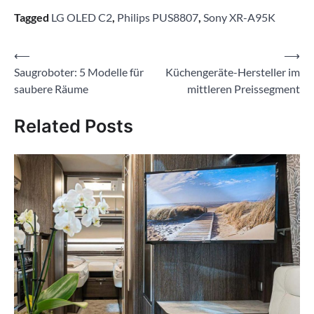
Tagged
LG OLED C2
,
Philips PUS8807
,
Sony XR-A95K
Beitragsnavigation
⟵
⟶
Saugroboter: 5 Modelle für
Küchengeräte-Hersteller im
saubere Räume
mittleren Preissegment
Related Posts