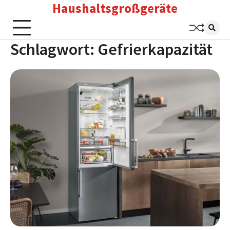
Haushaltsgroßgeräte
Skip
to
content
Schlagwort:
Gefrierkapazität