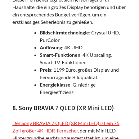
Haushalte, die ein großes Display benötigen und über
ein entsprechendes Budget verfügen, um ein
erstklassiges Seherlebnis zu genießen.
Bildschirmtechnologie
: Crystal UHD,
PurColor
Auflösung
: 4K UHD
Smart-Funktionen
: 4K Upscaling,
Smart-TV-Funktionen
Preis
: 1199 Euro, großes Display und
hervorragende Bildqualität
Energieklasse
: G, niedrige
Energieeffizienz
8. Sony BRAVIA 7 QLED (XR Mini LED)
Der Sony BRAVIA 7 QLED (XR Mini LED) ist ein 75
Zoll großer 4K HDR-Fernseher,
der mit Mini LED-
Hintergrundbeleuchtung ausgestattet ist, um eine